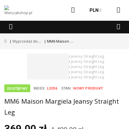
PLN
Wyprzedaż dodatkowe -50%
MM6 Maison Margiela Jeansy Straight Leg
INDEX:
L3206
STAN:
NOWY PRODUKT
DOSTĘPNY
MM6 Maison Margiela Jeansy Straight
Leg
369.00 zł