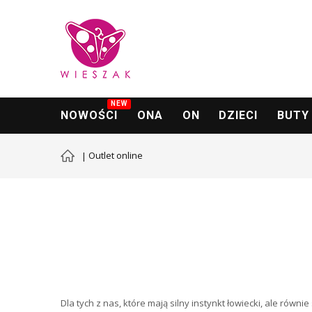
NEW
NOWOŚCI
ONA
ON
DZIECI
BUTY
Outlet online
Dla tych z nas, które mają silny instynkt łowiecki, ale równ