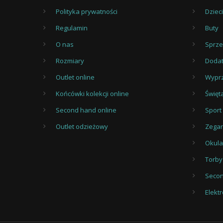
Polityka prywatności
Dzieci
Regulamin
Buty
O nas
Sprz
Rozmiary
Dodat
Outlet online
Wypr
Końcówki kolekcji online
Święt
Second hand online
Sport
Outlet odzieżowy
Zegar
Okula
Torby
Seco
Elekt