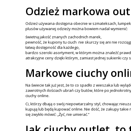
Odzież markowa outl
Odzież używana dostępna obecnie w szmateksach, lumpeksach
plusów używanej odzieży można bowiem nadal wymienić:
świetną jakość znanych zachodnich marek,
pewność, że kupiony tu ciuch nie skurczy się ani nie rozcią
łatwą dostępność dla każdego,
bardzo szeroki asortyment, w którym można znaleźć prawd
atrakcyjne ceny dzięki którym, zamiast jednej sukienki czy 
Markowe ciuchy onli
Na świecie tak już jest, że to co spadło z wieszaka lub wy
zawrotnych ilościach ubrań czy butów, które po jednokrotn
ciuchy online.
Ci, którzy dbają o swój niepowtarzalny styl, chowając nieu
kupują lub będą kupować online. Nie dość, że zakupy takie
się zwykło mówić: „Żyć, nie umierać.”
Jak ciuchy outlet, to