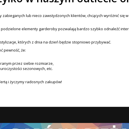
szy zabieganych lub nieco zawstydzonych klientów, chcących wyróżnić się 
 podzielone elementy garderoby pozwalają bardzo szybko odnaleźć interes
ylizacje, których z dnia na dzień będzie stopniowo przybywać.
eć pewność, że:
anym przez siebie rozmiarze,
uroczystości sezonowych, etc.
fertą i życzymy radosnych zakupów!