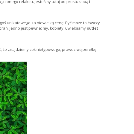
gnionego relaksu. Jesteśmy tutaj po prostu sobą i
oś unikatowego za niewielką cenę. Być może to łowczy
brań. Jedno jest pewne: my, kobiety, uwielbiamy
outlet
, że znajdziemy coś nietypowego, prawdziwą perełkę