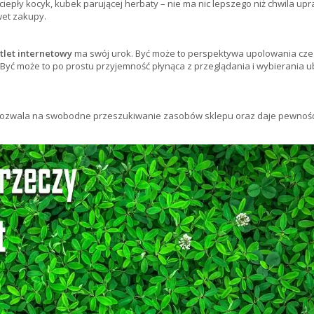
epły kocyk, kubek parującej herbaty – nie ma nic lepszego niż chwila upra
wet zakupy.
let internetowy
ma swój urok. Być może to perspektywa upolowania czeg
. Być może to po prostu przyjemność płynąca z przeglądania i wybierania u
. Pozwala na swobodne przeszukiwanie zasobów sklepu oraz daje pewność