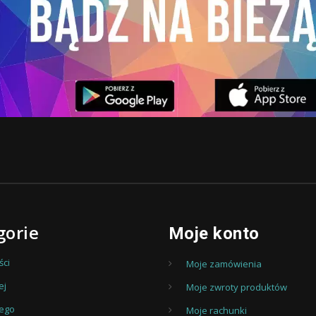
gorie
Moje konto
ci
Moje zamówienia
ej
Moje zwroty produktów
iego
Moje rachunki