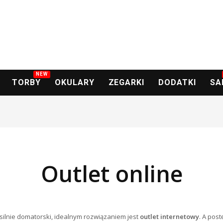
NEW
TORBY
OKULARY
ZEGARKI
DODATKI
SA
Outlet online
ie silnie domatorski, idealnym rozwiązaniem jest
outlet internetowy
. A pos