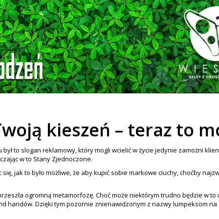
woją kieszeń – teraz to m
 był to slogan reklamowy, który mogli wcielić w życie jedynie zamożni klie
czając w to Stany Zjednoczone.
c się, jak to było możliwe, że aby kupić sobie markowe ciuchy, choćby najz
eszła ogromną metamorfozę. Choć może niektórym trudno będzie w to uwie
cond handów. Dzięki tym pozornie znienawidzonym z nazwy lumpeksom na d