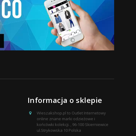
Informacja o sklepie
Wieszakshop.pl to Outlet Internetowy
online znane marki odzieżowe i
końcówki kolekcji. , 96-100 Skierniewice
ul.Strykowska 10 Polska