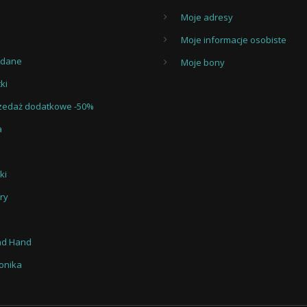
Moje adresy
Moje informacje osobiste
edane
Moje bony
ki
zedaż dodatkowe -50%
a
ki
ry
nd Hand
ronika