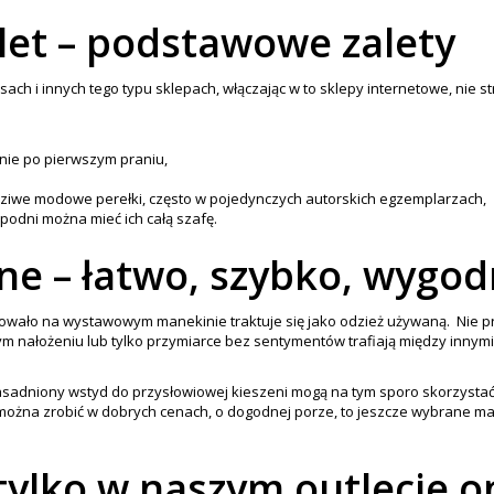
et – podstawowe zalety
 i innych tego typu sklepach, włączając w to sklepy internetowe, nie s
gnie po pierwszym praniu,
ziwe modowe perełki, często w pojedynczych autorskich egzemplarzach,
spodni można mieć ich całą szafę.
ne – łatwo, szybko, wygod
lądowało na wystawowym manekinie traktuje się jako odzież używaną. Nie p
ym nałożeniu lub tylko przymiarce bez sentymentów trafiają między innym
zasadniony wstyd do przysłowiowej kieszeni mogą na tym sporo skorzystać.
 można zrobić w dobrych cenach, o dogodnej porze, to jeszcze wybrane m
 tylko w naszym outlecie o