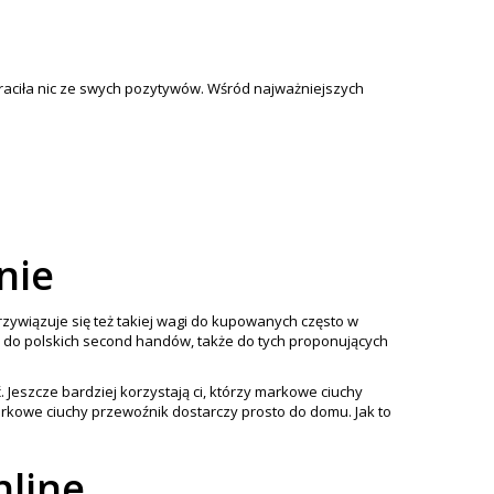
traciła nic ze swych pozytywów. Wśród najważniejszych
nie
rzywiązuje się też takiej wagi do kupowanych często w
i do polskich second handów, także do tych proponujących
 Jeszcze bardziej korzystają ci, którzy markowe ciuchy
arkowe ciuchy przewoźnik dostarczy prosto do domu. Jak to
nline