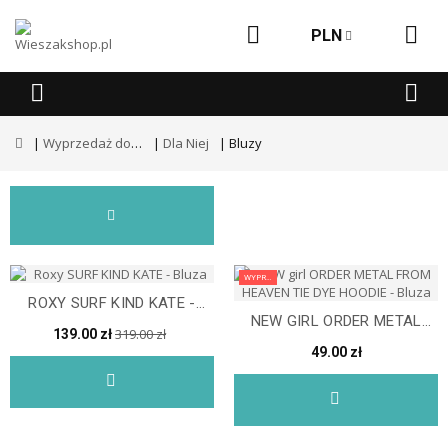
PLN
Wyprzedaż dodatkowe -50%
Dla Niej
Bluzy
WYPRZEDAŻ
ROXY SURF KIND KATE -
NEW GIRL ORDER METAL
BLUZA
319.00 zł
139.00 zł
FROM HEAVEN TIE DYE...
49.00 zł