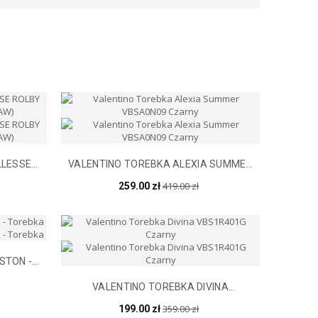
LLESSE
VALENTINO TOREBKA ALEXIA SUMMER
VBSA0N09...
419.00 zł
259.00 zł
STON -
VALENTINO TOREBKA DIVINA
VBS1R401G CZARNY
359.00 zł
199.00 zł