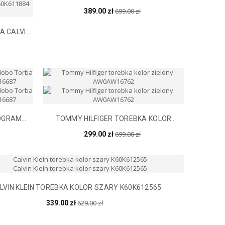
699.00 zł
389.00 zł
A CALVIN
NOGRAM
TOMMY HILFIGER TOREBKA KOLOR
ZIELONY...
699.00 zł
299.00 zł
LVIN KLEIN TOREBKA KOLOR SZARY K60K612565
629.00 zł
339.00 zł