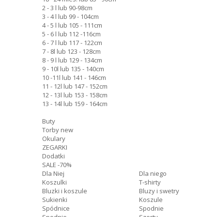
2 - 3 l lub 90-98cm
3 - 4 l lub 99 - 104cm
4 - 5 l lub 105 - 111cm
5 - 6 l lub 112 -116cm
6 - 7 l lub 117 - 122cm
7 - 8l lub 123 - 128cm
8 - 9 l lub 129 - 134cm
9 - 10l lub 135 - 140cm
10 -11l lub 141 - 146cm
11 - 12l lub 147 - 152cm
12 - 13l lub 153 - 158cm
13 - 14l lub 159 - 164cm
Buty
Torby
new
Okulary
ZEGARKI
Dodatki
SALE
-70%
Dla Niej
Dla niego
Koszulki
T-shirty
Bluzki i koszule
Bluzy i swetry
Sukienki
Koszule
Spódnice
Spodnie