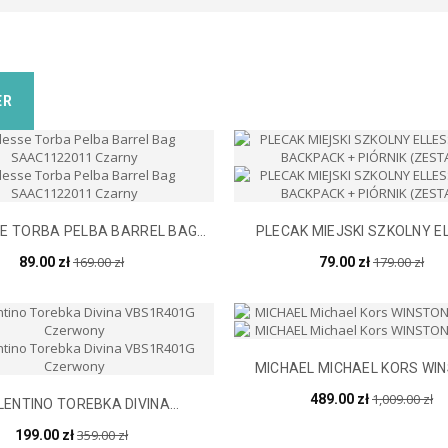
ER
SE TORBA PELBA BARREL BAG
PLECAK MIEJSKI SZKOLNY E
SAAC1122011...
ROLBY...
169.00 zł
179.00 zł
89.00 zł
79.00 zł
MICHAEL MICHAEL KORS WIN
E
TOREBKA
1,009.00 zł
489.00 zł
LENTINO TOREBKA DIVINA
VBS1R401G CZERWONY
359.00 zł
199.00 zł