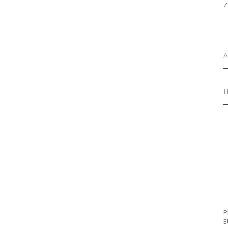
Z
P
E