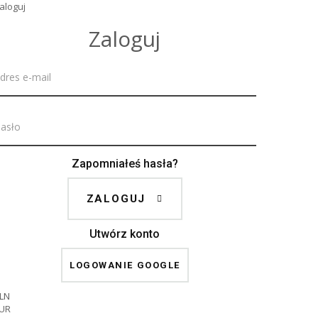
aloguj
Zaloguj
Zapomniałeś hasła?
ZALOGUJ
Utwórz konto
LOGOWANIE GOOGLE
LN
UR