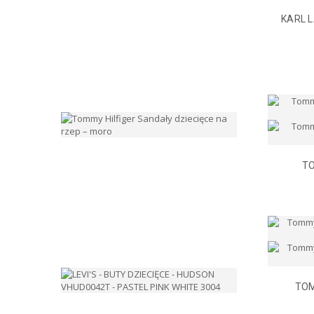
NA
OBCASIE
KARL L
–
METALICZNY
BRĄZ
Color
Size
:
:
199.00 zł
TOMMY
HILFIGER
SANDAŁY
DZIECIĘCE
TO
NA
RZEP
–
MORO
Color
Size
:
:
239.00 zł
LEVI'S
TOM
-
BUTY