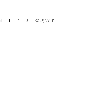
2
3
KOLEJNY
I
1