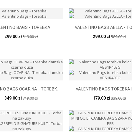
LENTINO BAGS - TOREBKA
VALENTINO BAGS AELLA - T
519.00 zł
589.00 zł
299.00 zł
299.00 zł
INO BAGS OCARINA - TOREBKA
VALENTINO BAGS TOREBKA
DAMSKA...
SREBRNY...
719.00 zł
339.00 zł
349.00 zł
179.00 zł