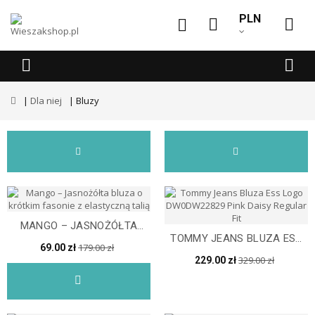
PLN
Dla niej
Bluzy
MANGO – JASNOŻÓŁTA
TOMMY JEANS BLUZA ESS
BLUZA O KRÓTKIM
179.00 zł
69.00 zł
LOGO DW0DW22829 PINK...
FASONIE...
329.00 zł
229.00 zł