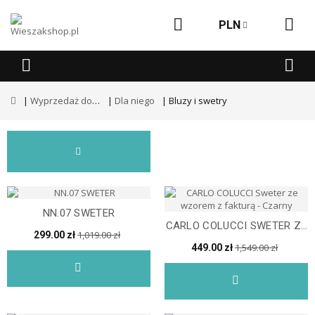
PLN
Wyprzedaż dodatkowe -50%
Dla niego
Bluzy i swetry
NN.07 SWETER
CARLO COLUCCI SWETER ZE
1,019.00 zł
299.00 zł
WZOREM Z FAKTURĄ -...
1,549.00 zł
449.00 zł