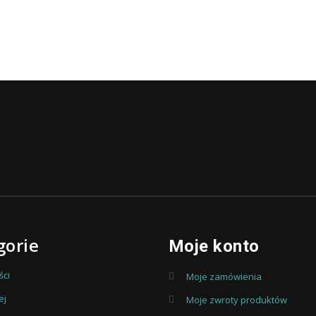
gorie
Moje konto
ci
Moje zamówienia
ej
Moje zwroty produktów