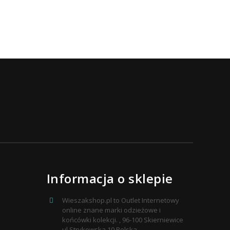
Informacja o sklepie
Wieszakshop.pl to Outlet Internetowy
online znane marki odzieżowe i
końcówki kolekcji. , 96-100 Skierniewice
ul.Strykowska 10 Polska