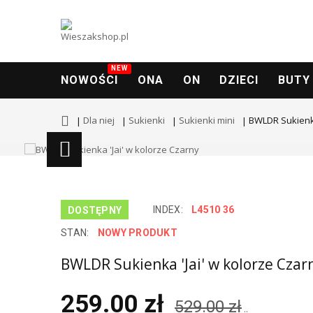
NEW
NOWOŚCI
ONA
ON
DZIECI
BUTY
Dla niej
Sukienki
Sukienki mini
BWLDR Sukienka
INDEX:
L4510 36
DOSTĘPNY
STAN:
NOWY PRODUKT
BWLDR Sukienka 'Jai' w kolorze Czar
259.00 zł
529.00 zł
..