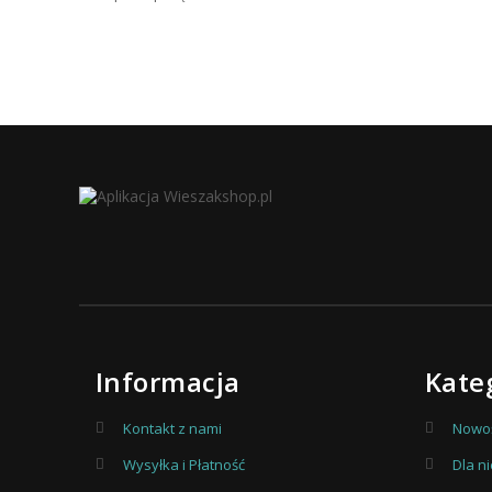
Informacja
Kate
Kontakt z nami
Nowoś
Wysyłka i Płatność
Dla ni