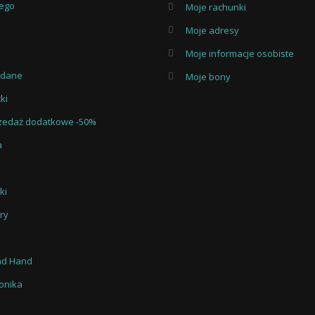
iego
Moje rachunki
Moje adresy
Moje informacje osobiste
edane
Moje bony
ki
zedaż dodatkowe -50%
a
ki
ry
nd Hand
ronika