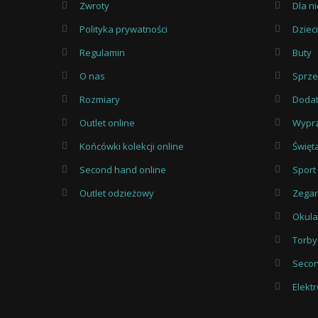
Zwroty
Dla n
Polityka prywatności
Dzieci
Regulamin
Buty
O nas
Sprz
Rozmiary
Dodat
Outlet online
Wypr
Końcówki kolekcji online
Święt
Second hand online
Sport
Outlet odzieżowy
Zegar
Okula
Torby
Seco
Elekt