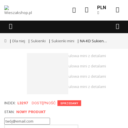
PLN
Dla niej
Sukienki
Sukienki mini
NA-KD Sukienka koszulowa mini z detalami szwów Trend
INDEX:
L3297
DOSTĘPNOŚĆ:
SPRZEDANY
STAN:
NOWY PRODUKT