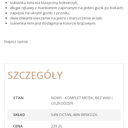
sukienka mini ma klasyczny kołnierzyk,
długie rękawy z mankietem zapinanym na jeden guzik po bokach,
zapięcie na ukryte guziki z przodu,
dwie otwarte kieszenie na piersi i marszczenie w talii.
sukienka mini jest dostępna w kolorze brązowym.
Napisz opinię
SZCZEGÓŁY
STAN
NOWY - KOMPLET METEK, BEZ WAD I
USZKODZEŃ
SKŁAD
54% OCTAN, 46% WISKOZA.
CENA
239 ZŁ