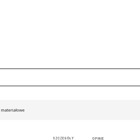
 materiałowe
SZCZEGÓŁY
OPINIE