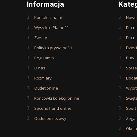
Informacja
Kate
Kontakt z nami
Nowoś
Wysyłka i Płatność
Dla ni
Zwroty
Dla n
Polityka prywatności
Dzieci
Regulamin
Buty
O nas
Sprz
Rozmiary
Dodat
Outlet online
Wypr
Końcówki kolekcji online
Święt
Second hand online
Sport
Outlet odzieżowy
Zegar
Okula