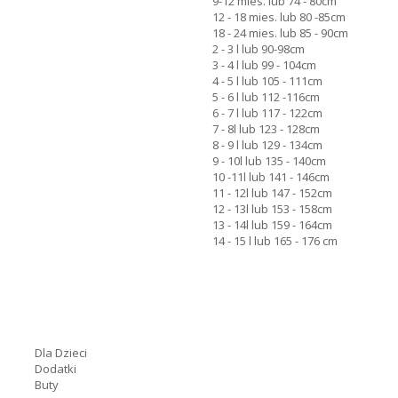
9-12 mies. lub 74 - 80cm
12 - 18 mies. lub 80 -85cm
18 - 24 mies. lub 85 - 90cm
2 - 3 l lub 90-98cm
3 - 4 l lub 99 - 104cm
4 - 5 l lub 105 - 111cm
5 - 6 l lub 112 -116cm
6 - 7 l lub 117 - 122cm
7 - 8l lub 123 - 128cm
8 - 9 l lub 129 - 134cm
9 - 10l lub 135 - 140cm
10 -11l lub 141 - 146cm
11 - 12l lub 147 - 152cm
12 - 13l lub 153 - 158cm
13 - 14l lub 159 - 164cm
14 - 15 l lub 165 - 176 cm
Dla Dzieci
Dodatki
Buty