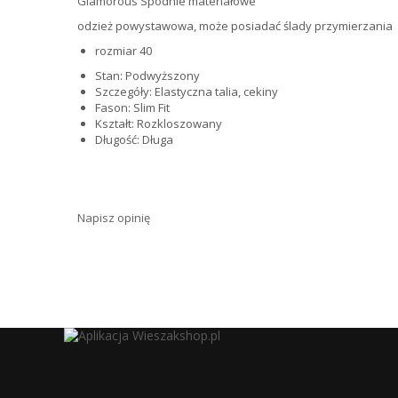
Glamorous Spodnie materiałowe
odzież powystawowa, może posiadać ślady przymierzania
rozmiar 40
Stan: Podwyższony
Szczegóły: Elastyczna talia, cekiny
Fason: Slim Fit
Kształt: Rozkloszowany
Długość: Długa
Napisz opinię