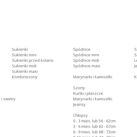
Sukienki
Spódnice
S
Sukienki mini
Spódnice mini
S
Sukienki przed kolano
Spódnice midi
L
Sukienki midi
Spódnice maxi
J
Sukienki maxi
Kombinezony
Marynarki i kamizelki
K
Szorty
Kurtki i płaszcze
 i swetry
Marynarki i kamizelki
Jeansy
Chłopcy
0 - 3 mies. lub 56 - 62cm
3 - 6 mies. lub 63 - 67cm
6 - 9 mies. lub 68 - 73cm