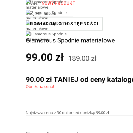
STAN:
NOWY PRODUKT
POWIADOM O DOSTĘPNOŚCI
Glamorous Spodnie materiałowe
99.00 zł
189.00 zł
..
90.00 zł TANIEJ od ceny katalog
Obniżona cena!
Najniższa cena z 30 dni przed obniżką: 99.00 zł