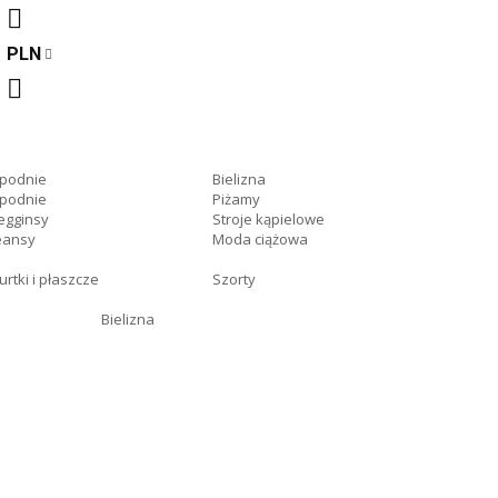
PLN
podnie
Bielizna
podnie
Piżamy
egginsy
Stroje kąpielowe
eansy
Moda ciążowa
urtki i płaszcze
Szorty
Bielizna