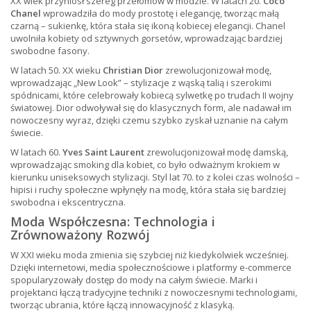
XX wiek przyniósł szereg przełomów w modzie. W latach 20.
Coco
Chanel
wprowadziła do mody prostotę i elegancję, tworząc małą
czarną – sukienkę, która stała się ikoną kobiecej elegancji. Chanel
uwolniła kobiety od sztywnych gorsetów, wprowadzając bardziej
swobodne fasony.
W latach 50. XX wieku
Christian Dior
zrewolucjonizował modę,
wprowadzając „New Look” – stylizacje z wąską talią i szerokimi
spódnicami, które celebrowały kobiecą sylwetkę po trudach II wojny
światowej. Dior odwoływał się do klasycznych form, ale nadawał im
nowoczesny wyraz, dzięki czemu szybko zyskał uznanie na całym
świecie.
W latach 60.
Yves Saint Laurent
zrewolucjonizował modę damską,
wprowadzając smoking dla kobiet, co było odważnym krokiem w
kierunku uniseksowych stylizacji. Styl lat 70. to z kolei czas wolności –
hipisi i ruchy społeczne wpłynęły na modę, która stała się bardziej
swobodna i ekscentryczna.
Moda Współczesna: Technologia i
Zrównoważony Rozwój
W XXI wieku moda zmienia się szybciej niż kiedykolwiek wcześniej.
Dzięki internetowi, media społecznościowe i platformy e-commerce
spopularyzowały dostęp do mody na całym świecie. Marki i
projektanci łączą tradycyjne techniki z nowoczesnymi technologiami,
tworząc ubrania, które łączą innowacyjność z klasyką.