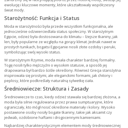
ewolucję i kluczowe momenty, które ukształtowały współczesny
świat mody.
Starożytność: Funkcja i Status
Moda w starożytności była przede wszystkim funkcjonalna, ale
jednocześnie odzwierciedlała status społeczny. W starożytnym
Egipcie, odzież była dostosowana do klimatu – lżejsze tkaniny, jak
len, były popularne ze względu na gorący klimat. Jednak nawet w
prostych tunikach, bogatsi Egipcjanie nosili złote ozdoby i peruki,
symbolizując swój wysoki status.
W starożytnym Rzymie, moda miała charakter bardziej formalny.
Togę nosili tylko mężczyźni o wysokim statusie, a sposób jej
drapowania był bardzo ściśle określony. Również Grecja starożytna
inspirowała się prostymi, ale eleganckimi formami, jak chitony i
peplosy, które podkreślały naturalną sylwetkę ciała.
Średniowiecze: Struktura i Zasady
Średniowiecze to czas, kiedy odzież stawała się bardziej złożona, a
moda była silnie regulowana przez prawa sumptuaryjne, które
ograniczały, kto mógł nosić określone materiały i kolory. Wysoko
postawione osoby nosiły bogate tkaniny, takie jak aksamit czy
jedwab, ozdobione haftami i drogocennymi kamieniami.
Najbardziej charakterystycznym elementem mody średniowiecznej