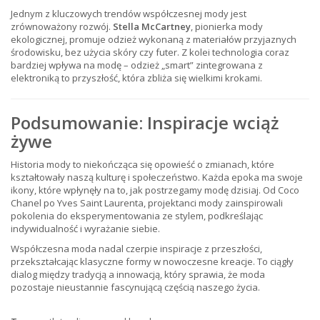
Jednym z kluczowych trendów współczesnej mody jest
zrównoważony rozwój.
Stella McCartney
, pionierka mody
ekologicznej, promuje odzież wykonaną z materiałów przyjaznych
środowisku, bez użycia skóry czy futer. Z kolei technologia coraz
bardziej wpływa na modę – odzież „smart” zintegrowana z
elektroniką to przyszłość, która zbliża się wielkimi krokami.
Podsumowanie: Inspiracje wciąż
żywe
Historia mody to niekończąca się opowieść o zmianach, które
kształtowały naszą kulturę i społeczeństwo. Każda epoka ma swoje
ikony, które wpłynęły na to, jak postrzegamy modę dzisiaj. Od Coco
Chanel po Yves Saint Laurenta, projektanci mody zainspirowali
pokolenia do eksperymentowania ze stylem, podkreślając
indywidualność i wyrażanie siebie.
Współczesna moda nadal czerpie inspiracje z przeszłości,
przekształcając klasyczne formy w nowoczesne kreacje. To ciągły
dialog między tradycją a innowacją, który sprawia, że moda
pozostaje nieustannie fascynującą częścią naszego życia.