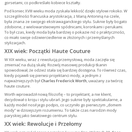
gorsetami, co podkreślało kobiece kształty.
Pod koniec XVIII wieku moda zyskała lekkość dzięki stylowi rokoko. W
szczególności francuska arystokracja, z Marią Antoniną na czele,
była znana ze swojego ekstrawaganckiego stylu. Suknie były bogato
zdobione, z wielowarstwowymi spódnicami, koronkami i perukami.
To był czas, kiedy moda była bardziej o pokazie niż o praktyczności,
co miało swoje odzwierciedlenie w złożonych i przemyślanych
stylizacjach.
XIX wiek: Początki Haute Couture
W XIX wieku, wraz z rewolucją przemysłową, moda zaczęła się
zmieniać na dużą skalę. Rozwój masowej produkcji tkanin
spowodował, że odzież stała się bardziej dostępna. To również czas,
kiedy pojawili się pierwsi projektanci mody, a jednym z
najważniejszych był
Charles Frederick Worth
, uważany za twórcę
haute couture.
Worth wprowadził nową filozofię – to projektant, a nie klient,
decydował o kroju i stylu ubrań. Jego suknie były spektakularne, a
każdy model nosił jego podpis, co uczyniło go pierwszym „domem
mody” w dzisiejszym rozumieniu. To także czas narodzin mody
paryskiej jako światowego centrum stylu.
XX wiek: Rewolucje i Przełomy