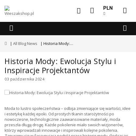
PLN
All Blog News
Historia Mody: Ewolucja Stylu i Inspiracje Projektantów
Historia Mody: Ewolucja Stylu i
Inspiracje Projektantów
03 października 2024
Moda to lustro społeczeństwa – odbija zmieniające się wartości, idee
i estetykę każdej epoki. Od prostych tkanin starożytności po
nowoczesne, technologicznie zaawansowane materiały, moda
przeszła długą drogę. Każde pokolenie miało swoich wizjonerów,
którzy wprowadzali innowacje i inspirowali kolejne pokolenia.
Zanurzmy się w fascynującą podróż przez historię mody, śledząc jej