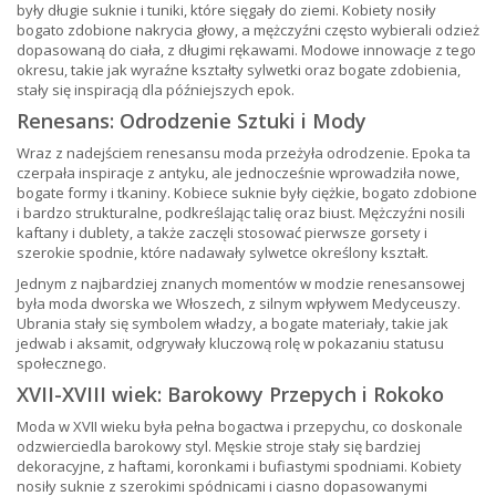
były długie suknie i tuniki, które sięgały do ziemi. Kobiety nosiły
bogato zdobione nakrycia głowy, a mężczyźni często wybierali odzież
dopasowaną do ciała, z długimi rękawami. Modowe innowacje z tego
okresu, takie jak wyraźne kształty sylwetki oraz bogate zdobienia,
stały się inspiracją dla późniejszych epok.
Renesans: Odrodzenie Sztuki i Mody
Wraz z nadejściem renesansu moda przeżyła odrodzenie. Epoka ta
czerpała inspiracje z antyku, ale jednocześnie wprowadziła nowe,
bogate formy i tkaniny. Kobiece suknie były ciężkie, bogato zdobione
i bardzo strukturalne, podkreślając talię oraz biust. Mężczyźni nosili
kaftany i dublety, a także zaczęli stosować pierwsze gorsety i
szerokie spodnie, które nadawały sylwetce określony kształt.
Jednym z najbardziej znanych momentów w modzie renesansowej
była moda dworska we Włoszech, z silnym wpływem Medyceuszy.
Ubrania stały się symbolem władzy, a bogate materiały, takie jak
jedwab i aksamit, odgrywały kluczową rolę w pokazaniu statusu
społecznego.
XVII-XVIII wiek: Barokowy Przepych i Rokoko
Moda w XVII wieku była pełna bogactwa i przepychu, co doskonale
odzwierciedla barokowy styl. Męskie stroje stały się bardziej
dekoracyjne, z haftami, koronkami i bufiastymi spodniami. Kobiety
nosiły suknie z szerokimi spódnicami i ciasno dopasowanymi