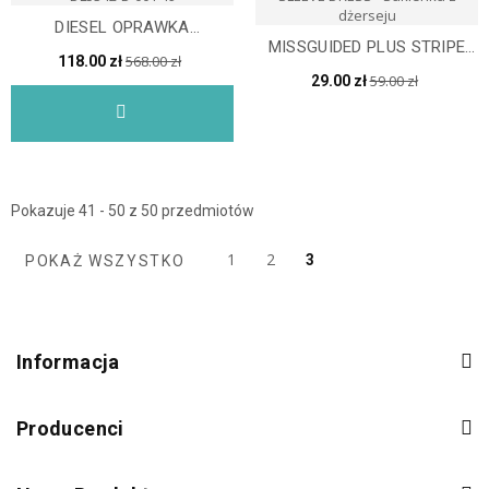
DIESEL OPRAWKA
MISSGUIDED PLUS STRIPE
OPTYCZNA DL5342-D 001 49
568.00 zł
118.00 zł
LONG SLEEVE DRESS -...
59.00 zł
29.00 zł
Pokazuje 41 - 50 z 50 przedmiotów
1
2
3
POKAŻ WSZYSTKO
Informacja
Producenci