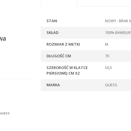
STAN
NOWY - BRAK 
SKŁAD
100% BAWEŁN
wa
ROZMIAR Z METKI
M
DŁUGOŚĆ CM
70
SZEROKOŚĆ W KLATCE
50,5
PIERSIOWEJ CM X2
MARKA
GUESS
 Guess