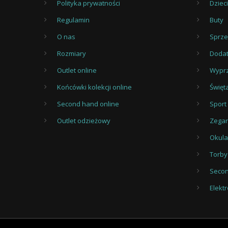
Polityka prywatności
Dzieci
Regulamin
Buty
O nas
Sprz
Rozmiary
Dodat
Outlet online
Wypr
Końcówki kolekcji online
Święt
Second hand online
Sport
Outlet odzieżowy
Zegar
Okula
Torby
Seco
Elekt