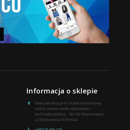
Informacja o sklepie
Wieszakshop.pl to Outlet Internetowy
online znane marki odzieżowe i
końcówki kolekcji. , 96-100 Skierniewice
ul.Strykowska 10 Polska
+48 576 463 125