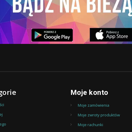
gorie
Moje konto
ci
Moje zamówienia
ej
Moje zwroty produktów
iego
Moje rachunki