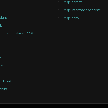
Moje adresy
Moje informacje osobiste
edane
Moje bony
ki
zedaż dodatkowe -50%
a
ki
ry
nd Hand
ronika