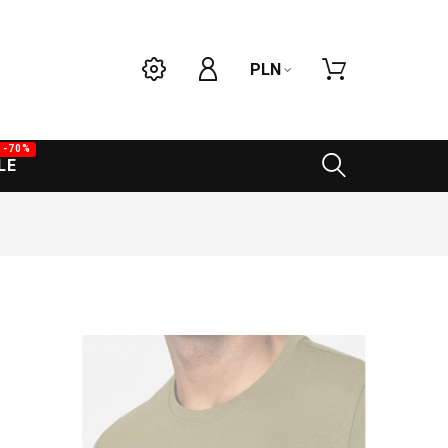
PLN
-70%
LE