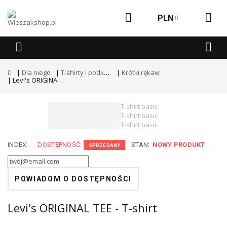
PLN
Dla niego
T-shirty i podkoszulki
Krótki rękaw
Levi's ORIGINAL TEE - T-shirt
INDEX:
DOSTĘPNOŚĆ:
STAN:
NOWY PRODUKT
SPRZEDANY
POWIADOM O DOSTĘPNOŚCI
Levi's ORIGINAL TEE - T-shirt