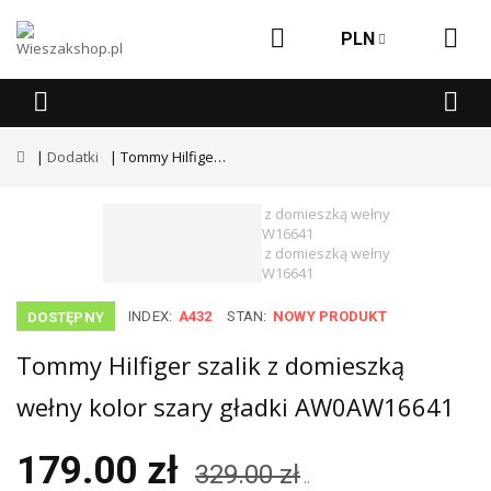
PLN
Dodatki
Tommy Hilfiger szalik z domieszką wełny kolor szary gładki AW0AW16641
INDEX:
A432
STAN:
NOWY PRODUKT
DOSTĘPNY
Tommy Hilfiger szalik z domieszką
wełny kolor szary gładki AW0AW16641
179.00 zł
329.00 zł
..