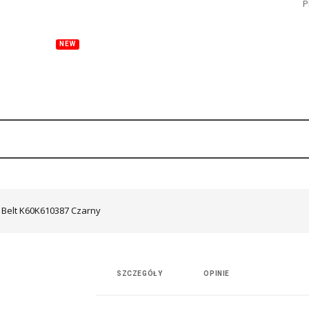
P
NEW
Y
TORBY
OKULARY
ZEGARKI
DODATKI
S
 Belt K60K610387 Czarny
SZCZEGÓŁY
OPINIE