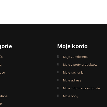
gorie
Moje konto
ci
Moje zamówienia
ej
Moje zwroty produktów
iego
Moje rachunki
Moje adresy
Moje informacje osobiste
edane
Moje bony
ki