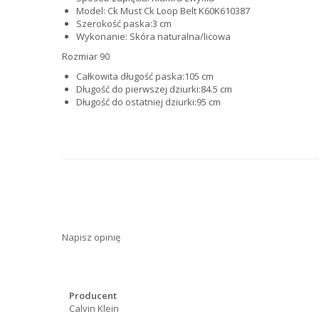
Model:
Ck Must Ck Loop Belt K60K610387
Szerokość paska:
3 cm
Wykonanie:
Skóra naturalna/licowa
Rozmiar 90
Całkowita długość paska:
105 cm
Długość do pierwszej dziurki:84
.5 cm
Długość do ostatniej dziurki:95
cm
Napisz opinię
Producent
Calvin Klein