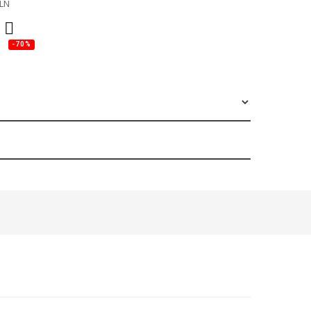
LN
-70%
ALE