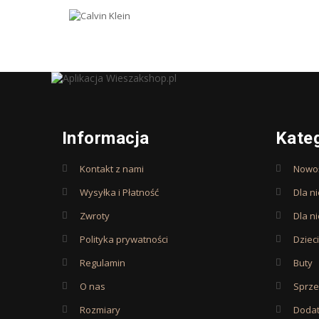
Informacja
Kate
Kontakt z nami
Nowoś
Wysyłka i Płatność
Dla ni
Zwroty
Dla n
Polityka prywatności
Dzieci
Regulamin
Buty
O nas
Sprz
Rozmiary
Dodat