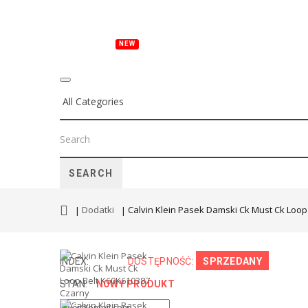
NEW
NOWOŚCI
ONA
ON
DZIECI
BUT
SEARCH
Dodatki
Calvin Klein Pasek Damski Ck Must Ck Loop
INDEX:
DOSTĘPNOŚĆ:
SPRZEDANY
STAN:
NOWY PRODUKT