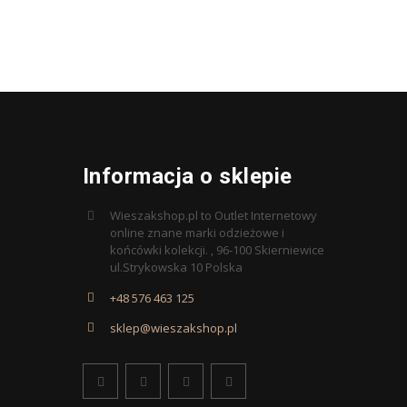
Informacja o sklepie
Wieszakshop.pl to Outlet Internetowy
online znane marki odzieżowe i
końcówki kolekcji. , 96-100 Skierniewice
ul.Strykowska 10 Polska
+48 576 463 125
sklep@wieszakshop.pl