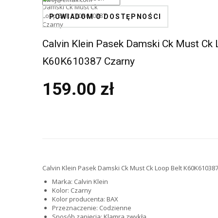
POWIADOM O DOSTĘPNOŚCI
Calvin Klein Pasek Damski Ck Must Ck 
K60K610387 Czarny
159.00 zł
Calvin Klein Pasek Damski Ck Must Ck Loop Belt K60K61038
Marka:
Calvin Klein
Kolor:
Czarny
Kolor producenta:
BAX
Przeznaczenie:
Codzienne
Sposób zapięcia:
Klamra zwykła