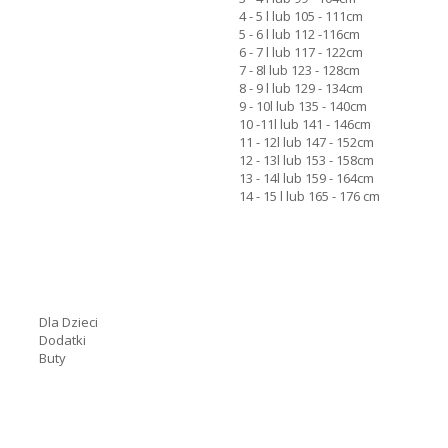
4 - 5 l lub 105 - 111cm
5 - 6 l lub 112 -116cm
6 - 7 l lub 117 - 122cm
7 - 8l lub 123 - 128cm
8 - 9 l lub 129 - 134cm
9 - 10l lub 135 - 140cm
10 -11l lub 141 - 146cm
11 - 12l lub 147 - 152cm
12 - 13l lub 153 - 158cm
13 - 14l lub 159 - 164cm
14 - 15 l lub 165 - 176 cm
Dla Dzieci
Dodatki
Buty