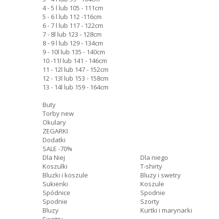
4 - 5 l lub 105 - 111cm
5 - 6 l lub 112 -116cm
6 - 7 l lub 117 - 122cm
7 - 8l lub 123 - 128cm
8 - 9 l lub 129 - 134cm
9 - 10l lub 135 - 140cm
10 -11l lub 141 - 146cm
11 - 12l lub 147 - 152cm
12 - 13l lub 153 - 158cm
13 - 14l lub 159 - 164cm
Buty
Torby
new
Okulary
ZEGARKI
Dodatki
SALE
-70%
Dla Niej
Dla niego
Koszulki
T-shirty
Bluzki i koszule
Bluzy i swetry
Sukienki
Koszule
Spódnice
Spodnie
Spodnie
Szorty
Bluzy
Kurtki i marynarki