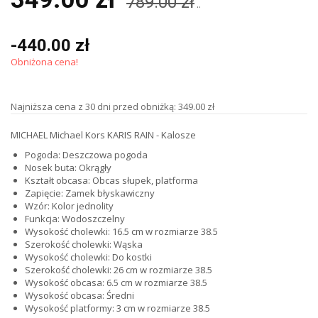
789.00 zł
..
-440.00 zł
Obniżona cena!
Najniższa cena z 30 dni przed obniżką: 349.00 zł
MICHAEL Michael Kors KARIS RAIN - Kalosze
Pogoda: Deszczowa pogoda
Nosek buta: Okrągły
Kształt obcasa: Obcas słupek, platforma
Zapięcie: Zamek błyskawiczny
Wzór: Kolor jednolity
Funkcja: Wodoszczelny
Wysokość cholewki: 16.5 cm w rozmiarze 38.5
Szerokość cholewki: Wąska
Wysokość cholewki: Do kostki
Szerokość cholewki: 26 cm w rozmiarze 38.5
Wysokość obcasa: 6.5 cm w rozmiarze 38.5
Wysokość obcasa: Średni
Wysokość platformy: 3 cm w rozmiarze 38.5