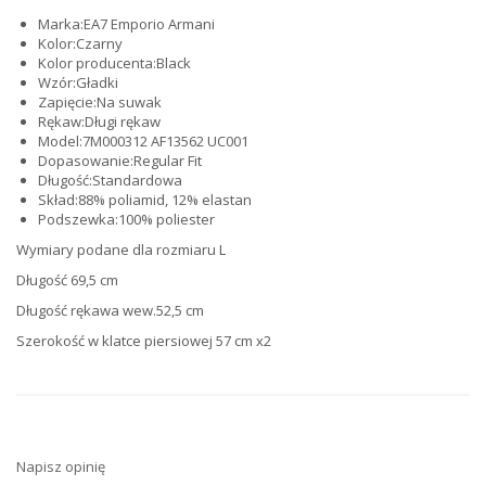
Marka:
EA7 Emporio Armani
Kolor:
Czarny
Kolor producenta:
Black
Wzór:
Gładki
Zapięcie:
Na suwak
Rękaw:
Długi rękaw
Model:
7M000312 AF13562 UC001
Dopasowanie:
Regular Fit
Długość:
Standardowa
Skład:
88% poliamid, 12% elastan
Podszewka:
100% poliester
Wymiary podane dla rozmiaru L
Długość 69,5 cm
Długość rękawa wew.52,5 cm
Szerokość w klatce piersiowej 57 cm x2
Napisz opinię