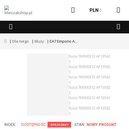
PLN
Dla niego
Bluzy
EA7 Emporio Armani Bluza 7M000312 AF13562 UC001 Czarny Regular Fit
INDEX:
DOSTĘPNOŚĆ:
STAN:
NOWY PRODUKT
SPRZEDANY