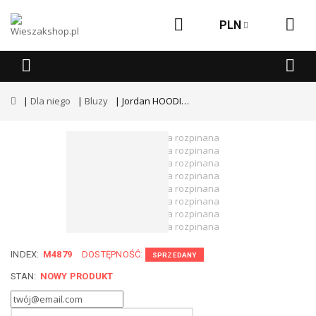
PLN
Dla niego
Bluzy
Jordan HOODIE - Bluza rozpinana
INDEX:
M4879
DOSTĘPNOŚĆ:
SPRZEDANY
STAN:
NOWY PRODUKT