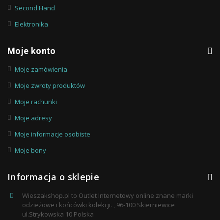
Second Hand
Elektronika
Moje konto
Moje zamówienia
Moje zwroty produktów
Moje rachunki
Moje adresy
Moje informacje osobiste
Moje bony
Informacja o sklepie
Wieszakshop.pl to Outlet Internetowy online znane marki
odzieżowe i końcówki kolekcji. , 96-100 Skierniewice
ul.Strykowska 10 Polska