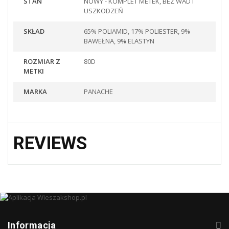
STAN
NOWY - KOMPLET METEK, BEZ WAD I
USZKODZEŃ
SKŁAD
65% POLIAMID, 17% POLIESTER, 9%
BAWEŁNA, 9% ELASTYN
ROZMIAR Z
80D
METKI
MARKA
PANACHE
REVIEWS
Informacja