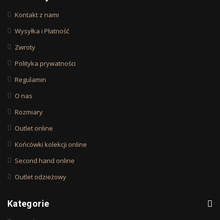
Kontakt z nami
Wysyłka i Płatność
Zwroty
Polityka prywatności
Regulamin
O nas
Rozmiary
Outlet online
Końcówki kolekcji online
Second hand online
Outlet odzieżowy
Kategorie