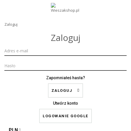
Zaloguj
Zaloguj
Zapomniałeś hasła?
ZALOGUJ
Utwórz konto
LOGOWANIE GOOGLE
PLN