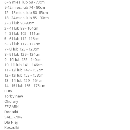
6 - 9 mies. lub 68 - 73cm
9-12 mies. lub 74 - 80cm
12 - 18 mies. lub 80 -85cm
18 - 24 mies. lub 85 - 90cm
2 - 3 l lub 90-98cm
3 - 4 l lub 99 - 104cm
4 - 5 l lub 105 - 111cm
5 - 6 l lub 112 -116cm
6 - 7 l lub 117 - 122cm
7 - 8l lub 123 - 128cm
8 - 9 l lub 129 - 134cm
9 - 10l lub 135 - 140cm
10 -11l lub 141 - 146cm
11 - 12l lub 147 - 152cm
12 - 13l lub 153 - 158cm
13 - 14l lub 159 - 164cm
14 - 15 l lub 165 - 176 cm
Buty
Torby
new
Okulary
ZEGARKI
Dodatki
SALE
-70%
Dla Niej
Koszulki