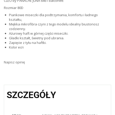
CLEO by PANACHE JUNA 6461 balconett
Rozmiar 80D
Piankowe miseczki dla podtrzymania, komfortu i ładnego
kształtu,
Miękka mikrofibra czyni z tego modelu idealny biustonosz
codzienny.
Ażurowy haft w górnej części miseczki.
Gładki kształt, świetny pod ubrania.
Zapięcie z tyłu na haftki.
Kolor ecri
Napisz opinię
SZCZEGÓŁY