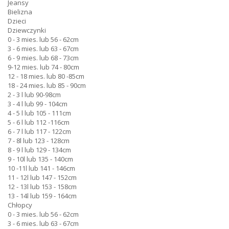
Jeansy
Bielizna
Dzieci
Dziewczynki
0 - 3 mies. lub 56 - 62cm
3 - 6 mies. lub 63 - 67cm
6 - 9 mies. lub 68 - 73cm
9-12 mies. lub 74 - 80cm
12 - 18 mies. lub 80 -85cm
18 - 24 mies. lub 85 - 90cm
2 - 3 l lub 90-98cm
3 - 4 l lub 99 - 104cm
4 - 5 l lub 105 - 111cm
5 - 6 l lub 112 -116cm
6 - 7 l lub 117 - 122cm
7 - 8l lub 123 - 128cm
8 - 9 l lub 129 - 134cm
9 - 10l lub 135 - 140cm
10 -11l lub 141 - 146cm
11 - 12l lub 147 - 152cm
12 - 13l lub 153 - 158cm
13 - 14l lub 159 - 164cm
Chłopcy
0 - 3 mies. lub 56 - 62cm
3 - 6 mies. lub 63 - 67cm