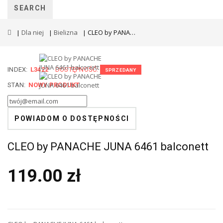
SEARCH
Dla niej
Bielizna
CLEO by PANACHE JUNA 6461 balconett
INDEX:
L3422
DOSTĘPNOŚĆ:
SPRZEDANY
STAN:
NOWY PRODUKT
POWIADOM O DOSTĘPNOŚCI
CLEO by PANACHE JUNA 6461 balconett
119.00 zł