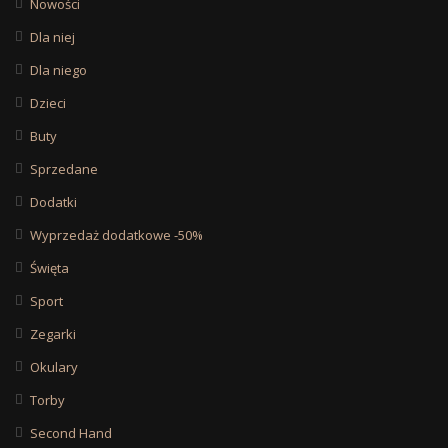
Nowości
Dla niej
Dla niego
Dzieci
Buty
Sprzedane
Dodatki
Wyprzedaż dodatkowe -50%
Święta
Sport
Zegarki
Okulary
Torby
Second Hand