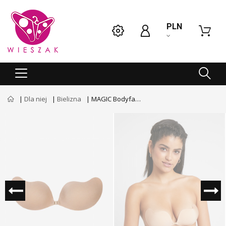
PLN
Dla niej
Bielizna
MAGIC Bodyfashion Biustonosz bardotka