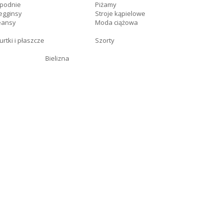
podnie
Piżamy
egginsy
Stroje kąpielowe
eansy
Moda ciążowa
urtki i płaszcze
Szorty
Bielizna