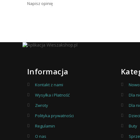
Napisz opinię
Informacja
Kate
Kontakt z nami
Nowoś
Wysyłka i Płatność
Dla ni
Zwroty
Dla n
Polityka prywatności
Dzieci
Regulamin
Buty
O nas
Sprz