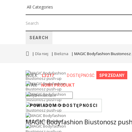
SEARCH
Dla niej
Bielizna
MAGIC Bodyfashion Biustonosz
INDEX:
L3217
DOSTĘPNOŚĆ:
SPRZEDANY
STAN:
NOWY PRODUKT
POWIADOM O DOSTĘPNOŚCI
MAGIC Bodyfashion Biustonosz pus