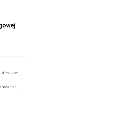
ogowej
 silikonowy
y noszenia,