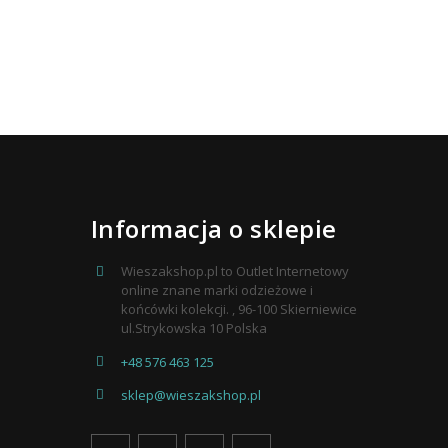
Informacja o sklepie
Wieszakshop.pl to Outlet Internetowy
online znane marki odzieżowe i
końcówki kolekcji. , 96-100 Skierniewice
ul.Strykowska 10 Polska
+48 576 463 125
sklep@wieszakshop.pl