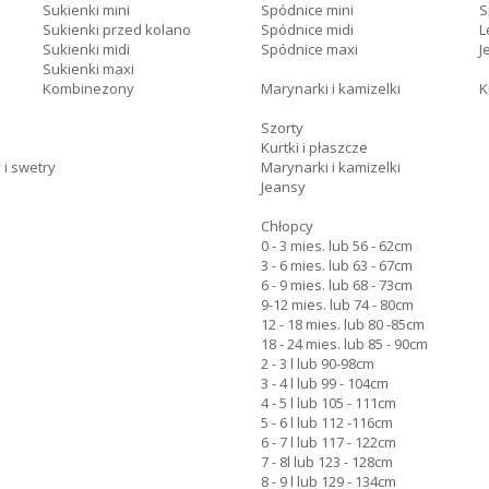
Sukienki mini
Spódnice mini
S
Sukienki przed kolano
Spódnice midi
L
Sukienki midi
Spódnice maxi
J
Sukienki maxi
Kombinezony
Marynarki i kamizelki
K
Szorty
Kurtki i płaszcze
 i swetry
Marynarki i kamizelki
Jeansy
Chłopcy
0 - 3 mies. lub 56 - 62cm
3 - 6 mies. lub 63 - 67cm
6 - 9 mies. lub 68 - 73cm
9-12 mies. lub 74 - 80cm
12 - 18 mies. lub 80 -85cm
18 - 24 mies. lub 85 - 90cm
2 - 3 l lub 90-98cm
3 - 4 l lub 99 - 104cm
4 - 5 l lub 105 - 111cm
5 - 6 l lub 112 -116cm
6 - 7 l lub 117 - 122cm
7 - 8l lub 123 - 128cm
8 - 9 l lub 129 - 134cm