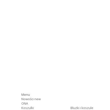
Menu
Nowości
new
ONA
Koszulki
Bluzki i koszule