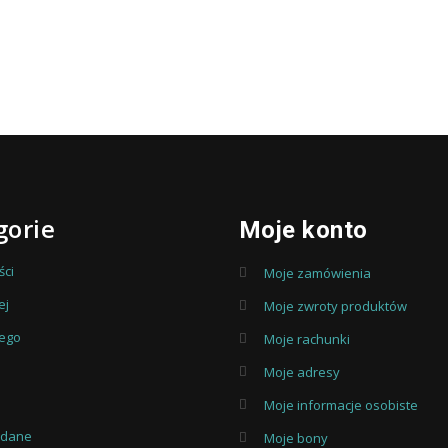
gorie
Moje konto
ci
Moje zamówienia
ej
Moje zwroty produktów
iego
Moje rachunki
Moje adresy
Moje informacje osobiste
edane
Moje bony